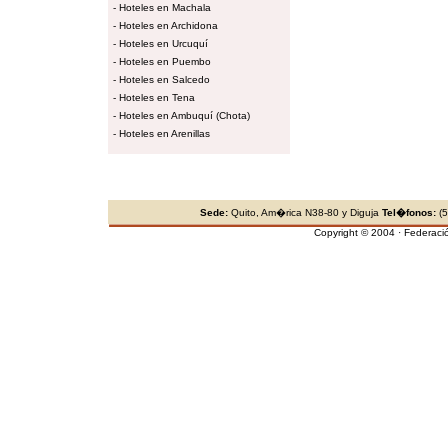
-
Hoteles en Machala
-
Hoteles en Archidona
-
Hoteles en Urcuquí
-
Hoteles en Puembo
-
Hoteles en Salcedo
-
Hoteles en Tena
-
Hoteles en Ambuquí (Chota)
-
Hoteles en Arenillas
Sede:
Quito, Am�rica N38-80 y Diguja
Tel�fonos:
(5
Copyright © 2004 · Federaci