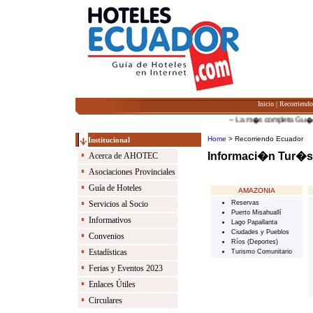
Inicio
|
Recorriend
-- La m�s completa Gu��a de
Home
> Recorriendo Ecuador
Institucional
Informaci�n Tur�s
Acerca de AHOTEC
Asociaciones Provinciales
Guía de Hoteles
Servicios al Socio
Informativos
Convenios
Estadísticas
Ferias y Eventos 2023
Enlaces Útiles
Circulares