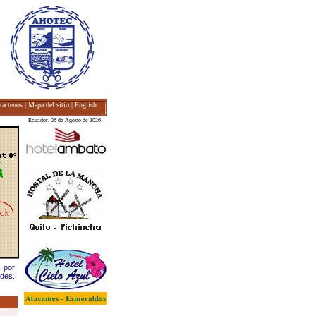
táctenos
|
Mapa del sitio
|
English
ica --
Ecuador, 06 de Agosto de 2026
a por
des.