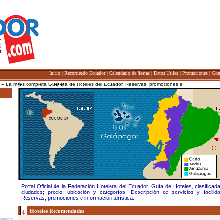
Inicio
|
Recorriendo Ecuador
|
Calendario de fiestas
|
Datos Útiles
|
Promociones
|
Con
La m�s completa Gu��a de Hoteles del Ecuador. Reservas, promociones e informaci�n tur��st
Portal Oficial de la Federación Hotelera del Ecuador. Guía de Hoteles, clasificad
ciudades; precio; ubicación y categorías. Descripción de servicios y facilida
Reservas, promociones e información turística.
Hoteles Recomendados