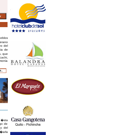
ueblos
verano
zo del
cia de
s, que
cachi,
emonia
s..
y �sta
ego de
y del
a�arla