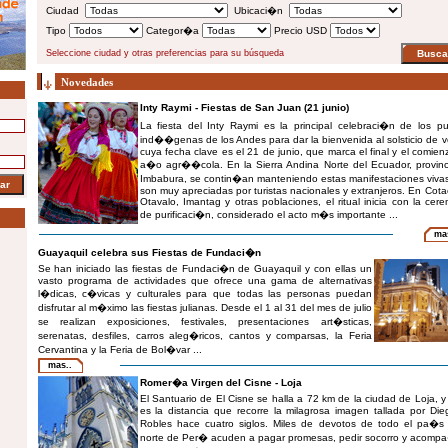
Ciudad
Ubicaci�n
Tipo
Categor�a
Precio USD
Seleccione ciudad y otras preferencias para su búsqueda
Novedades
Inty Raymi - Fiestas de San Juan (21 junio)
La fiesta del Inty Raymi es la principal celebraci�n de los p
ind��genas de los Andes para dar la bienvenida al solsticio de 
cuya fecha clave es el 21 de junio, que marca el final y el comien
a�o agr��cola. En la Sierra Andina Norte del Ecuador, provin
Imbabura, se contin�an manteniendo estas manifestaciones viva
son muy apreciadas por turistas nacionales y extranjeros. En Cota
Otavalo, Imantag y otras poblaciones, el ritual inicia con la cer
de purificaci�n, considerado el acto m�s importante ...
ma
Guayaquil celebra sus Fiestas de Fundaci�n
Se han iniciado las fiestas de Fundaci�n de Guayaquil y con ellas un
vasto programa de actividades que ofrece una gama de alternativas
l�dicas, c�vicas y culturales para que todas las personas puedan
disfrutar al m�ximo las fiestas julianas. Desde el 1 al 31 del mes de julio
se realizan exposiciones, festivales, presentaciones art�sticas,
serenatas, desfiles, carros aleg�ricos, cantos y comparsas, la Feria
Cervantina y la Feria de Bol�var ...
mas..
Romer�a Virgen del Cisne - Loja
El Santuario de El Cisne se halla a 72 km de la ciudad de Loja, 
es la distancia que recorre la milagrosa imagen tallada por Di
Robles hace cuatro siglos. Miles de devotos de todo el pa�s 
norte de Per� acuden a pagar promesas, pedir socorro y acomp