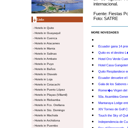
internacional.
Fuente: Fiestas Po
Foto: SATRE
Links
-
Hotels in Quito
MORE NOVEDADES
-
Hotels in Guayaquil
-
Hotels in Cuenca
-
Hotels in Atacames
Ecuador gana 14 pre
-
Hotels in Manta
Quito es el destino
-
Hotels in Salinas
-
Hotels in Ambato
Hotel Oro Verde Cuen
-
Hotels in Puyo
Hotel Casa Gangoten
-
Hotels in Baños
Quito Resplandece e
-
Hotels in Otavalo
Ecuador devuelve el 
-
Hotels in Loja
Gala de los Sabores 
-
Hotels in Cotacachi
-
Hotels in Puerto López
Romer�a Virgen del 
-
Hotels in Playas (Villamil)
50a. Asamblea Gene
-
Hotels in Riobamba
Mantaraya Lodge entr
-
Hotels in Fco. Orellana
XIV Torneo de Golf 
-
Hotels in Sto. Domingo
-
Hotels in Machala
Touch the Sky of Qui
-
Hotels in Archidona
Independencia de C
-
Hotels in Puembo