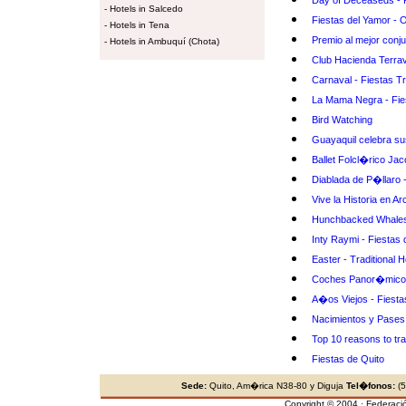
Day of Deceaseds - P
-
Hotels in Salcedo
Fiestas del Yamor - 
-
Hotels in Tena
Premio al mejor conj
-
Hotels in Ambuquí (Chota)
Club Hacienda Terrav
Carnaval - Fiestas Tr
La Mama Negra - Fie
Bird Watching
Guayaquil celebra s
Ballet Folcl�rico Ja
Diablada de P�llaro -
Vive la Historia en A
Hunchbacked Whales
Inty Raymi - Fiestas 
Easter - Traditional H
Coches Panor�micos 
A�os Viejos - Fiesta
Nacimientos y Pases
Top 10 reasons to tr
Fiestas de Quito
Sede:
Quito, Am�rica N38-80 y Diguja
Tel�fonos:
(5
Copyright © 2004 · Federaci