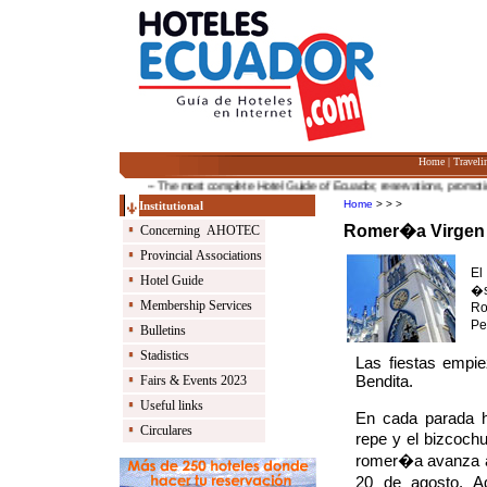
Home
|
Traveli
-- The most complete Hotel Guide of Ecuador, reservations, promotions a
Home
> > >
Institutional
Romer�a Virgen d
Concerning AHOTEC
Provincial Associations
El
Hotel Guide
�s
Membership Services
Ro
Pe
Bulletins
Stadistics
Las fiestas empi
Bendita.
Fairs & Events 2023
Useful links
En cada parada ha
Circulares
repe y el bizcoch
romer�a avanza al 
20 de agosto. Aq