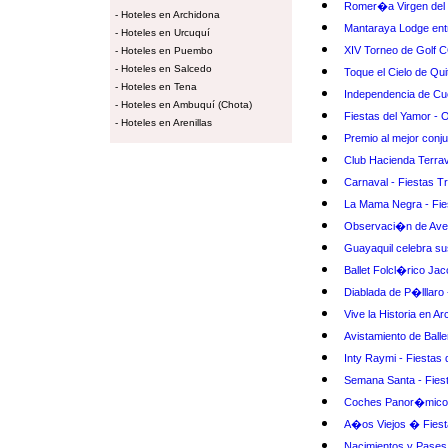
Romer�a Virgen del 
-
Hoteles en Archidona
Mantaraya Lodge entr
-
Hoteles en Urcuquí
XIV Torneo de Golf 
-
Hoteles en Puembo
-
Hoteles en Salcedo
Toque el Cielo de Qui
-
Hoteles en Tena
Independencia de C
-
Hoteles en Ambuquí (Chota)
Fiestas del Yamor - 
-
Hoteles en Arenillas
Premio al mejor conj
Club Hacienda Terrav
Carnaval - Fiestas Tr
La Mama Negra - Fie
Observaci�n de Av
Guayaquil celebra s
Ballet Folcl�rico Ja
Diablada de P�lllaro 
Vive la Historia en A
Avistamiento de Ball
Inty Raymi - Fiestas 
Semana Santa - Fiest
Coches Panor�micos 
A�os Viejos � Fiest
Nacimientos y Pases