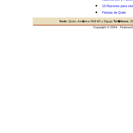
10 Razones para visi
Fiestas de Quito
Sede:
Quito, Am�rica N38-80 y Diguja
Tel�fonos:
(5
Copyright © 2004 · Federaci