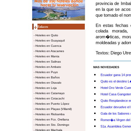
provincia de Imba
en la que se acos
que tomado el no
En estas fechas 
Enlaces
colada morada,
-
Hoteles en Quito
arom�ticas, mora
-
Hoteles en Guayaquil
moldeadas y adorn
-
Hoteles en Cuenca
-
Hoteles en Atacames
Textos: Diego Utr
-
Hoteles en Manta
-
Hoteles en Salinas
-
Hoteles en Ambato
MAS NOVEDADES
-
Hoteles en Puyo
Ecuador gana 14 pre
-
Hoteles en Baños
Quito es el destino
-
Hoteles en Otavalo
Hotel Oro Verde Cuen
-
Hoteles en Loja
-
Hoteles en Catamayo
Hotel Casa Gangoten
-
Hoteles en Cotacachi
Quito Resplandece e
-
Hoteles en Puerto López
Ecuador devuelve el 
-
Hoteles en Playas (Villamil)
Gala de los Sabores 
-
Hoteles en Riobamba
-
Hoteles en Fco. Orellana
Romer�a Virgen del 
-
Hoteles en Sto. Domingo
51a. Asamblea Gene
-
Hoteles en Machala