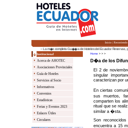
Inicio
|
Recorriendo
-- La m�s completa Gu��a de Hoteles del Ecuador. Reservas, promo
Home
> > >
Institucional
D�a de los Difun
Acerca de AHOTEC
Asociaciones Provinciales
El 2 de noviembr
Guía de Hoteles
singular importa
caracterizan por u
Servicios al Socio
Informativos
En ciertas comuni
Convenios
sus muertos, fa
Estadísticas
comparten los ali
ritual que se real
Ferias y Eventos 2023
similar a �sta.
Enlaces Útiles
Son reconocidos
Circulares
encuentra a 15 m