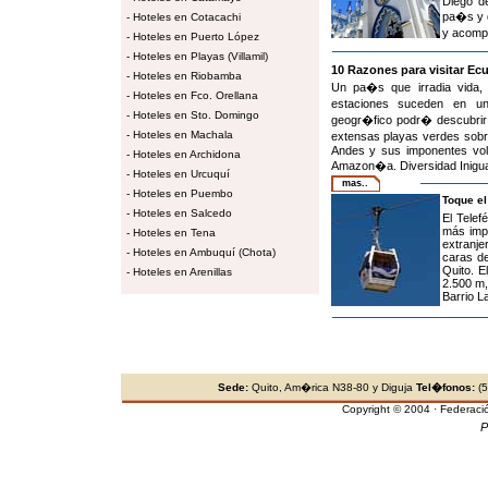
Diego de
pa�s y d
-
Hoteles en Cotacachi
y acompa
-
Hoteles en Puerto López
-
Hoteles en Playas (Villamil)
10 Razones para visitar Ec
-
Hoteles en Riobamba
Un pa�s que irradia vida, 
-
Hoteles en Fco. Orellana
estaciones suceden en un
-
Hoteles en Sto. Domingo
geogr�fico podr� descubrir 
-
Hoteles en Machala
extensas playas verdes sobre
Andes y sus imponentes volc
-
Hoteles en Archidona
Amazon�a. Diversidad Inigual
-
Hoteles en Urcuquí
mas..
-
Hoteles en Puembo
Toque el
-
Hoteles en Salcedo
El Telef
más impo
-
Hoteles en Tena
extranje
-
Hoteles en Ambuquí (Chota)
caras de
Quito. E
-
Hoteles en Arenillas
2.500 m,
Barrio L
Sede:
Quito, Am�rica N38-80 y Diguja
Tel�fonos:
(5
Copyright © 2004 · Federaci
P