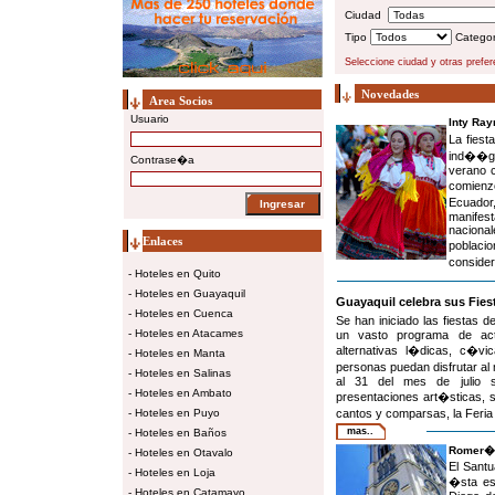
Ciudad
Tipo
Catego
Seleccione ciudad y otras prefe
Novedades
Area Socios
Usuario
Inty Ray
La fiest
ind��ge
Contrase�a
verano c
comienz
Ecuador
manifes
nacional
Enlaces
poblacio
consider
-
Hoteles en Quito
-
Hoteles en Guayaquil
Guayaquil celebra sus Fie
-
Hoteles en Cuenca
Se han iniciado las fiestas 
-
Hoteles en Atacames
un vasto programa de ac
alternativas l�dicas, c�vi
-
Hoteles en Manta
personas puedan disfrutar al 
-
Hoteles en Salinas
al 31 del mes de julio se
-
Hoteles en Ambato
presentaciones art�sticas, s
-
Hoteles en Puyo
cantos y comparsas, la Feria 
mas..
-
Hoteles en Baños
Romer�a 
-
Hoteles en Otavalo
El Santu
-
Hoteles en Loja
�sta es 
-
Hoteles en Catamayo