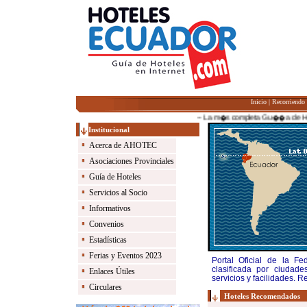
Inicio
|
Recorriendo
-- La m�s completa Gu��a de Hoteles
Institucional
Acerca de AHOTEC
Asociaciones Provinciales
Guía de Hoteles
Servicios al Socio
Informativos
Convenios
Estadísticas
Ferias y Eventos 2023
Portal Oficial de la F
clasificada por ciudade
Enlaces Útiles
servicios y facilidades. R
Circulares
Hoteles Recomendados