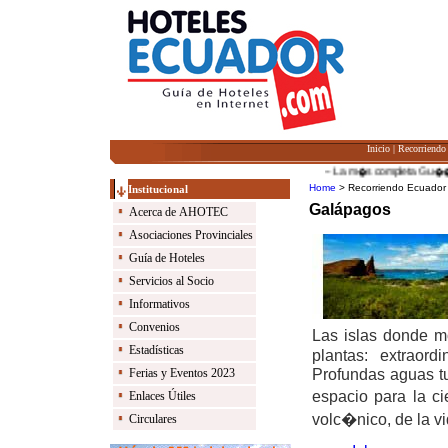
Inicio
|
Recorriendo
-- La m�s completa Gu��a de 
Home
> Recorriendo Ecuado
Institucional
Galápagos
Acerca de AHOTEC
Asociaciones Provinciales
Guía de Hoteles
Servicios al Socio
Informativos
Convenios
Las islas donde m
Estadísticas
plantas: extraord
Profundas aguas tu
Ferias y Eventos 2023
espacio para la ci
Enlaces Útiles
volc�nico, de la v
Circulares