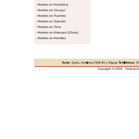
-
Hoteles en Archidona
-
Hoteles en Urcuquí
-
Hoteles en Puembo
-
Hoteles en Salcedo
-
Hoteles en Tena
-
Hoteles en Ambuquí (Chota)
-
Hoteles en Arenillas
Sede:
Quito, Am�rica N38-80 y Diguja
Tel�fonos:
(5
Copyright © 2004 · Federaci