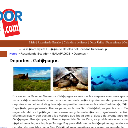
Inicio
|
Recorriendo Ecuador
|
Calendario de fiestas
|
Datos Útiles
|
Promociones
|
Con
-- La m�s completa Gu��a de Hoteles del Ecuador. Reservas, promociones e inform
Home
> Recorriendo Ecuador > GALÁPAGOS > Deportes >
Deportes - Gal�pagos
Bucear en la Reserva Marina de Gal�pagos es una de las mayores aventuras que el 
zona est� considerada como una de las siete m�s importantes del planeta para r
deportes como el snorkeling tambi�n es posible practicar en las islas Bartolom�, R�
Espa�ola, principalmente. Por su parte, en la isla San Crist�bal, se practica surf. S
mejor ola del archipi�lago. Las caminatas y la nataci�n son, igualmente, activ
diferentes islas y que gustan a los viajeros que llegan con el deseo de aventurarse ent
Gal�pagos. Por ejemplo, en Puerto Ayora, isla Santa Cruz, es posible atravesar ext
t�pica hasta llegar a la playa Tortuga Bay para disfrutar de las l�mpidas aguas de esa
caballo, algunas islas como San Crist�bal, esto constituye una aventura inolvidable.