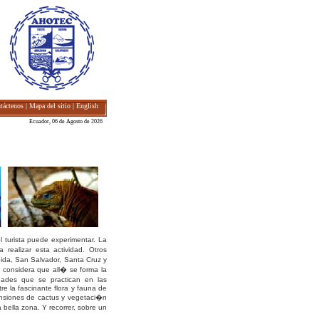
táctenos
|
Mapa del sitio
|
English
aci�n tur��stica --
Ecuador, 06 de Agosto de 2026
turista puede experimentar. La
ealizar esta actividad. Otros
bida, San Salvador, Santa Cruz y
e considera que all� se forma la
idades que se practican en las
re la fascinante flora y fauna de
ensiones de cactus y vegetaci�n
 bella zona. Y recorrer, sobre un