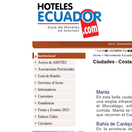
Inicio
|
Recorriendo
-- La m�s completa Gu��a de 
Home
> Recorriendo Ecuado
Institucional
Ciudades - Costa
Acerca de AHOTEC
Asociaciones Provinciales
Guía de Hoteles
Servicios al Socio
Informativos
Manta
Convenios
En esta bella ciud
una amplia infraest
Estadísticas
el Murciélago, e
Ferias y Eventos 2023
comida. Manta se h
que recorren el Car
Enlaces Útiles
Bahía de Caráq
Circulares
En la provincia 