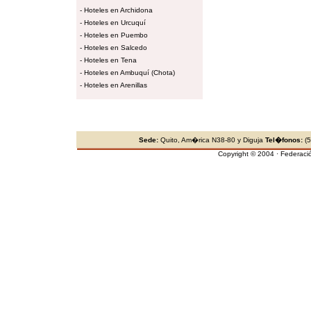
-
Hoteles en Archidona
-
Hoteles en Urcuquí
-
Hoteles en Puembo
-
Hoteles en Salcedo
-
Hoteles en Tena
-
Hoteles en Ambuquí (Chota)
-
Hoteles en Arenillas
Sede:
Quito, Am�rica N38-80 y Diguja
Tel�fonos:
(5
Copyright © 2004 · Federaci