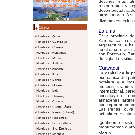
destinos más atr
restaurantes y lu
desembocadura del 
otros lugares. A su
diversas especies 
Enlaces
Zaruma
En la provincia d
-
Hoteles en Quito
Zaruma con sus p
-
Hoteles en Guayaquil
arquitectura la ha
-
Hoteles en Cuenca
turistas son recorr
-
Hoteles en Atacames
con Portovelo, Za
-
Hoteles en Manta
de siglo. Los sitio
-
Hoteles en Salinas
Guayaquil
-
Hoteles en Ambato
La capital de la p
-
Hoteles en Puyo
económica del paí
-
Hoteles en Baños
hotelera que incl
-
Hoteles en Otavalo
museos, grandes 
-
Hoteles en Loja
internacional, bar
constituye el nu
-
Hoteles en Catamayo
almacenes, jardine
-
Hoteles en Cotacachi
con importantes edi
-
Hoteles en Puerto López
Las Peñas, cuya 
-
Hoteles en Playas (Villamil)
actualmente está s
-
Hoteles en Riobamba
Igualmente existe
-
Hoteles en Fco. Orellana
monumentos a próc
-
Hoteles en Sto. Domingo
.
Martín
-
Hoteles en Machala