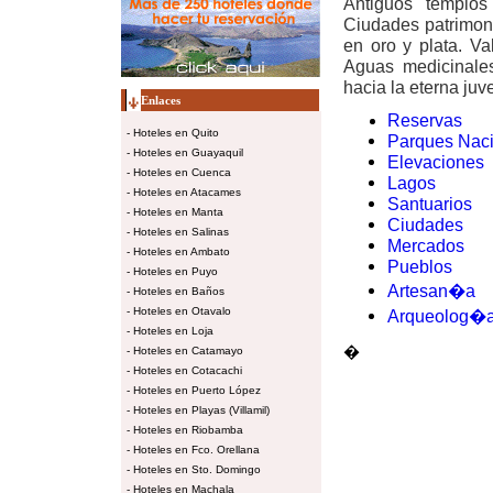
Antiguos templos
Ciudades patrimoni
en oro y plata. Va
Aguas medicinales
hacia la eterna juv
Enlaces
Reservas
-
Hoteles en Quito
Parques Nac
-
Hoteles en Guayaquil
Elevaciones
-
Hoteles en Cuenca
Lagos
-
Hoteles en Atacames
Santuarios
-
Hoteles en Manta
Ciudades
-
Hoteles en Salinas
Mercados
-
Hoteles en Ambato
Pueblos
-
Hoteles en Puyo
Artesan�a
-
Hoteles en Baños
-
Hoteles en Otavalo
Arqueolog�
-
Hoteles en Loja
�
-
Hoteles en Catamayo
-
Hoteles en Cotacachi
-
Hoteles en Puerto López
-
Hoteles en Playas (Villamil)
-
Hoteles en Riobamba
-
Hoteles en Fco. Orellana
-
Hoteles en Sto. Domingo
-
Hoteles en Machala