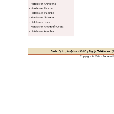
-
Hoteles en Archidona
-
Hoteles en Urcuquí
-
Hoteles en Puembo
-
Hoteles en Salcedo
-
Hoteles en Tena
-
Hoteles en Ambuquí (Chota)
-
Hoteles en Arenillas
Sede:
Quito, Am�rica N38-80 y Diguja
Tel�fonos:
(5
Copyright © 2004 · Federaci