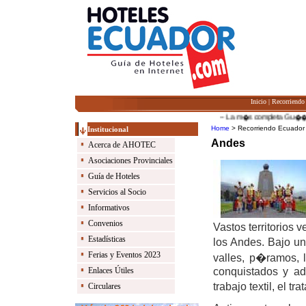
Inicio
|
Recorriendo
-- La m�s completa Gu��a de 
Home
> Recorriendo Ecuador
Institucional
Andes
Acerca de AHOTEC
Asociaciones Provinciales
Guía de Hoteles
Servicios al Socio
Informativos
Convenios
Vastos territorios v
Estadísticas
los Andes. Bajo un
Ferias y Eventos 2023
valles, p�ramos, 
conquistados y ad
Enlaces Útiles
trabajo textil, el 
Circulares