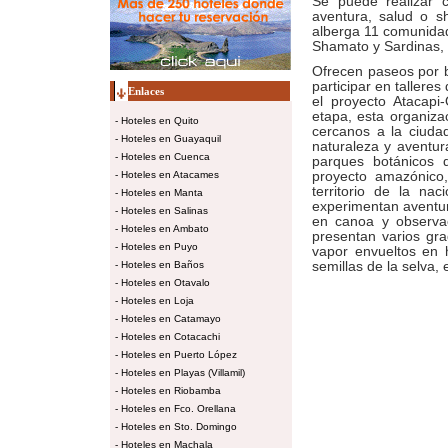
Se puede realizar c
aventura, salud o 
alberga 11 comunidad
Shamato y Sardinas, a
Ofrecen paseos por 
participar en tallere
Enlaces
el proyecto Atacap
etapa, esta organiza
-
Hoteles en Quito
cercanos a la ciudad
-
Hoteles en Guayaquil
naturaleza y aventura
-
Hoteles en Cuenca
parques botánicos 
-
Hoteles en Atacames
proyecto amazónico,
territorio de la na
-
Hoteles en Manta
experimentan aventur
-
Hoteles en Salinas
en canoa y observac
-
Hoteles en Ambato
presentan varios grad
-
Hoteles en Puyo
vapor envueltos en h
-
Hoteles en Baños
semillas de la selva,
-
Hoteles en Otavalo
-
Hoteles en Loja
-
Hoteles en Catamayo
-
Hoteles en Cotacachi
-
Hoteles en Puerto López
-
Hoteles en Playas (Villamil)
-
Hoteles en Riobamba
-
Hoteles en Fco. Orellana
-
Hoteles en Sto. Domingo
-
Hoteles en Machala