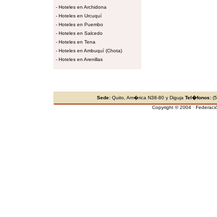
-
Hoteles en Archidona
-
Hoteles en Urcuquí
-
Hoteles en Puembo
-
Hoteles en Salcedo
-
Hoteles en Tena
-
Hoteles en Ambuquí (Chota)
-
Hoteles en Arenillas
Sede:
Quito, Am�rica N38-80 y Diguja
Tel�fonos:
(5
Copyright © 2004 · Federaci