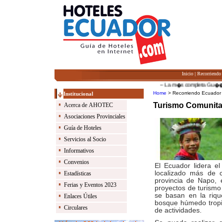
Inicio
|
Recorriendo
-- La m�s completa Gu��a de 
Home
> Recorriendo Ecuador
Institucional
Turismo Comunita
Acerca de AHOTEC
Asociaciones Provinciales
Guía de Hoteles
Servicios al Socio
Informativos
Convenios
El Ecuador lidera el
localizado más de 
Estadísticas
provincia de Napo, 
Ferias y Eventos 2023
proyectos de turismo 
se basan en la riqu
Enlaces Útiles
bosque húmedo tropi
Circulares
de actividades.