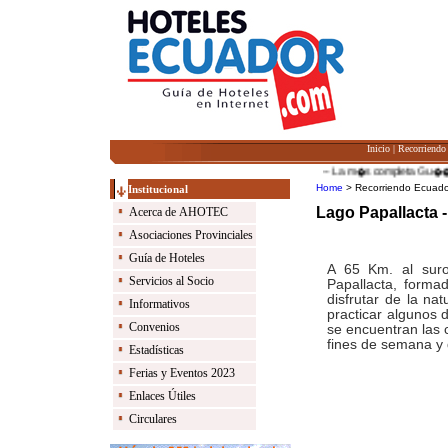
Inicio
|
Recorriendo
-- La m�s completa Gu��a de 
Home
> Recorriendo Ecuado
Institucional
Lago Papallacta
Acerca de AHOTEC
Asociaciones Provinciales
Guía de Hoteles
A 65 Km. al suro
Servicios al Socio
Papallacta, formad
disfrutar de la na
Informativos
practicar algunos 
Convenios
se encuentran las 
fines de semana y 
Estadísticas
Ferias y Eventos 2023
Enlaces Útiles
Circulares