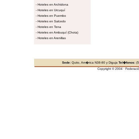
-
Hoteles en Archidona
-
Hoteles en Urcuquí
-
Hoteles en Puembo
-
Hoteles en Salcedo
-
Hoteles en Tena
-
Hoteles en Ambuquí (Chota)
-
Hoteles en Arenillas
Sede:
Quito, Am�rica N38-80 y Diguja
Tel�fonos:
(5
Copyright © 2004 · Federaci