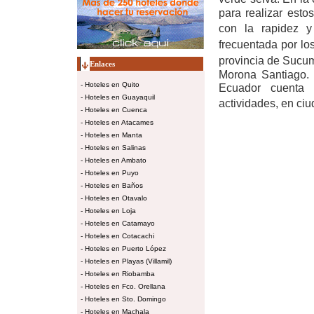
para realizar esto
con la rapidez y
frecuentada por los
provincia de Sucum
Enlaces
Morona Santiago. L
-
Hoteles en Quito
Ecuador cuenta c
-
Hoteles en Guayaquil
actividades, en c
-
Hoteles en Cuenca
-
Hoteles en Atacames
-
Hoteles en Manta
-
Hoteles en Salinas
-
Hoteles en Ambato
-
Hoteles en Puyo
-
Hoteles en Baños
-
Hoteles en Otavalo
-
Hoteles en Loja
-
Hoteles en Catamayo
-
Hoteles en Cotacachi
-
Hoteles en Puerto López
-
Hoteles en Playas (Villamil)
-
Hoteles en Riobamba
-
Hoteles en Fco. Orellana
-
Hoteles en Sto. Domingo
-
Hoteles en Machala