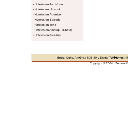
-
Hoteles en Archidona
-
Hoteles en Urcuquí
-
Hoteles en Puembo
-
Hoteles en Salcedo
-
Hoteles en Tena
-
Hoteles en Ambuquí (Chota)
-
Hoteles en Arenillas
Sede:
Quito, Am�rica N38-80 y Diguja
Tel�fonos:
(5
Copyright © 2004 · Federaci