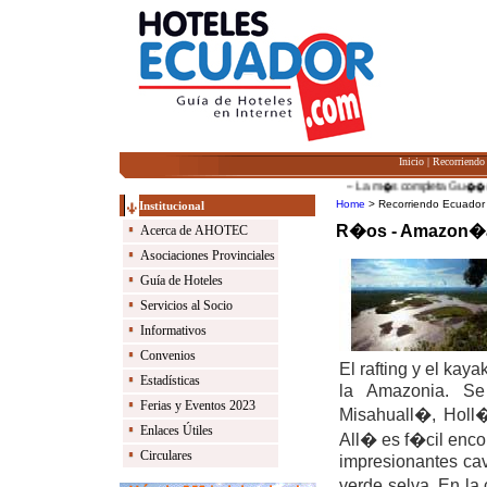
Inicio
|
Recorriendo
-- La m�s completa Gu��a de H
Home
> Recorriendo Ecuador
Institucional
R�os - Amazon�
Acerca de AHOTEC
Asociaciones Provinciales
Guía de Hoteles
Servicios al Socio
Informativos
Convenios
El rafting y el ka
Estadísticas
la Amazonia. Se 
Ferias y Eventos 2023
Misahuall�, Holl�
Enlaces Útiles
All� es f�cil enco
Circulares
impresionantes cav
verde selva. En la