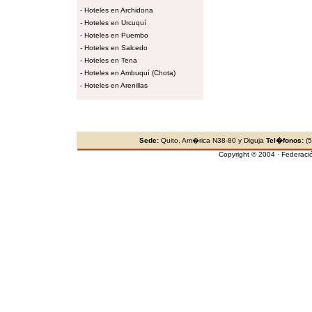
-
Hoteles en Archidona
-
Hoteles en Urcuquí
-
Hoteles en Puembo
-
Hoteles en Salcedo
-
Hoteles en Tena
-
Hoteles en Ambuquí (Chota)
-
Hoteles en Arenillas
Sede:
Quito, Am�rica N38-80 y Diguja
Tel�fonos:
(5
Copyright © 2004 · Federaci