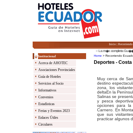
Inicio
|
Recorriendo
-- La m�s completa Gu��a de 
Home
> Recorriendo Ecuado
Institucional
Deportes - Costa
Acerca de AHOTEC
Asociaciones Provinciales
Guía de Hoteles
Muy cerca de San 
destino espectacul
Servicios al Socio
zona, los visitan
Informativos
deltaEn la Penínsu
Salinas se presenta
Convenios
y pesca deportiva
Estadísticas
opciones para la
Carnero. En Montañ
Ferias y Eventos 2023
que sus visitante
Enlaces Útiles
practicar algunos 
Circulares